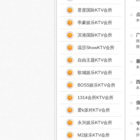
君度国际KTV会所
点
本
帝豪娱乐KTV会所
滨港国际KTV会所
摘
微
温莎ShowKTV会所
自由主题KTV会所
最
本
歌城娱乐KTV会所
西
BOSS娱乐KTV会所
本
1314会所KTV会所
值
本
爱k派对KTV会所
永兴娱乐KTV会所
专
本
M2娱乐KTV会所
步