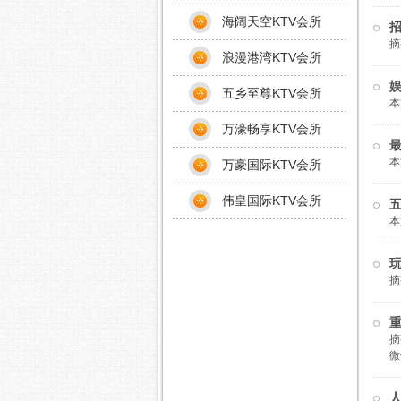
海阔天空KTV会所
招
摘
浪漫港湾KTV会所
娱
五乡至尊KTV会所
本
万濠畅享KTV会所
最
本
万豪国际KTV会所
伟皇国际KTV会所
五
本
玩
摘
重
摘
微