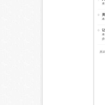
本
美
本
让
本
步
共1