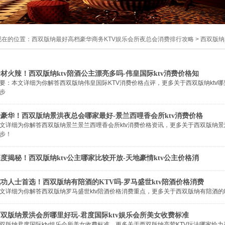
现在的位置：
西双版纳最好高档豪华商务KTV娱乐会所夜总会消费排行攻略
>
西双版纳
材火辣！西双版纳ktv陪酒公主漂亮多吗-伟皇国际ktv消费价格知
要：本文详细为你解答西双版纳伟皇国际KTV消费价格点评，更多关于西双版纳ktv哪里公主
步
最豪华！西双版纳景洪夜总会哪家最好-景兰西哩香会所ktv消费价格
文详细为你解答西双版纳景兰景兰西哩香会所ktv消费价格资讯，更多关于西双版纳景洪夜总
步！
度揭秘！西双版纳ktv公主哪家比较开放-天地豪情ktv公主价格消
功人士首选！西双版纳有陪酒的KTV吗-罗马盛世ktv陪酒价格消费
文详细为你解答西双版纳罗马盛世ktv陪酒价格消费重点，更多关于西双版纳有陪酒的KTV吗
双版纳景洪会所哪里好玩-君度国际ktv娱乐会所美女收费标准
双版纳君度国际ktv娱乐会所美女收费标准，更多关于西双版纳高荤KTV玩法哪家给力咨询莺莺