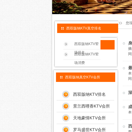
您
西双版纳KTV真空排名
身
西双版纳KTV荤
摘
场排名
同
西双版纳KTV荤
场消费
本
西双版纳真空KTV会所
同
深
西双版纳KTV排名
景兰西哩香KTV会所
成
本
天地豪情KTV会所
西
罗马盛世KTV会所
西