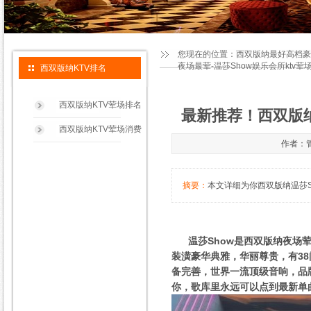
您现在的位置：
西双版纳最好高档豪
夜场最荤-温莎Show娱乐会所ktv荤
西双版纳KTV排名
西双版纳KTV荤场排名
最新推荐！西双版纳
西双版纳KTV荤场消费
作者：管
摘要：
本文详细为你西双版纳温莎Sh
温莎Show是西双版纳夜场荤
装潢豪华典雅，华丽尊贵，有38
备完善，世界一流顶级音响，品
你，歌库里永远可以点到最新单