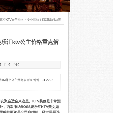
真空KTV会所排名
> 专业接待！西双版纳ktv哪
娱乐汇ktv公主价格重点解
】【
中
】【
小
】
哪个公主漂亮多咨询 莺莺 131 2222
朋友聚会适合来这里。KTV装修是非常漂
，西双版纳BOSS娱乐汇KTV美女如
里的佳丽都是公司自招的，经过层层选