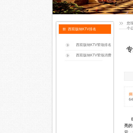
您
个公
西双版纳KTV排名
西双版纳KTV荤场排名
专
西双版纳KTV荤场消费
摘
6
BO
亮的
云，