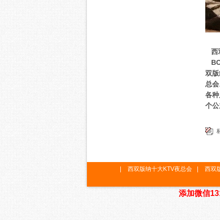
西双
BO
双版
总会
各种
个公
|
西双版纳十大KTV夜总会
|
西双
添加微信13