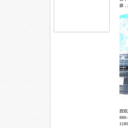
拔，
西双
88
11