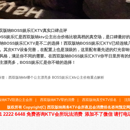
版纳BOSS娱乐汇KTV真实口碑点评
SS娱乐汇是西双版纳ktv公主出台价格比较高档的真空场，是口碑最好
纳BOSS娱乐汇KTV是不二的选择！西双版纳BOSS娱乐汇KTV已经连
。其次KTV设备完善，在配置上也是顶级的，这里配有最先进的灯光音
风格，满足你不同的需要。在西双版纳BOSS娱乐汇KTV你平日里所有的
主漂亮多，BOSS娱乐汇是你不错的选择！
标签：
西双版纳ktv哪个公主漂亮多
BOSS娱乐汇ktv公主价格重点解析
版纳KTV陪酒公主会所
|
西双版纳KTV荤的消费
|
西双版纳真空KTV排名
|
沈
版权所有 Copyright(C) 西双版纳商务KTV会所夜总会消费排名咨询预定网
1 2222 6448 免费咨询KTV会所玩法消费 添加不了微信 请打