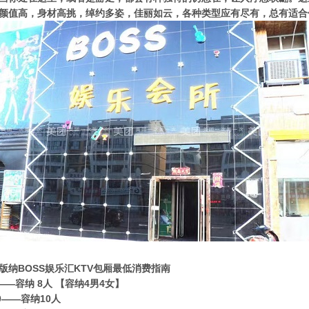
颜值高，身材高挑，绰约多姿，佳丽如云，各种类型应有尽有，总有适合
版纳BOSS娱乐汇KTV包厢最低消费指南
0——容纳 8人 【容纳4男4女】
80——容纳10人