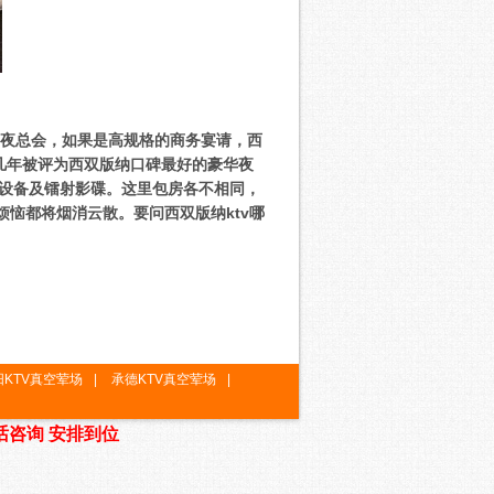
的夜总会，如果是高规格的商务宴请，西
续几年被评为西双版纳口碑最好的豪华夜
响设备及镭射影碟。这里包房各不相同，
烦恼都将烟消云散。要问西双版纳ktv哪
阳KTV真空荤场
|
承德KTV真空荤场
|
电话咨询 安排到位