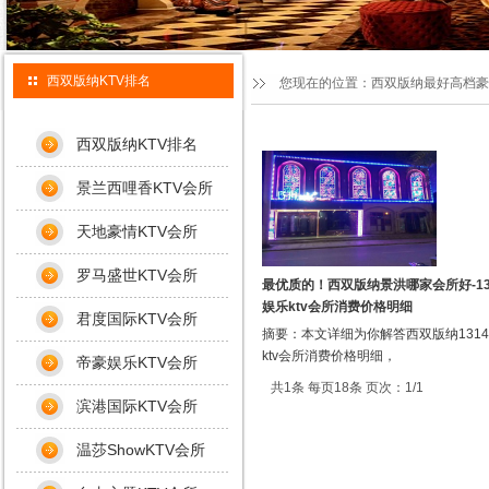
西双版纳KTV排名
您现在的位置：
西双版纳最好高档豪
西双版纳KTV排名
景兰西哩香KTV会所
天地豪情KTV会所
罗马盛世KTV会所
最优质的！西双版纳景洪哪家会所好-13
娱乐ktv会所消费价格明细
君度国际KTV会所
摘要：本文详细为你解答西双版纳131
ktv会所消费价格明细，
帝豪娱乐KTV会所
共1条 每页18条 页次：1/1
滨港国际KTV会所
温莎ShowKTV会所