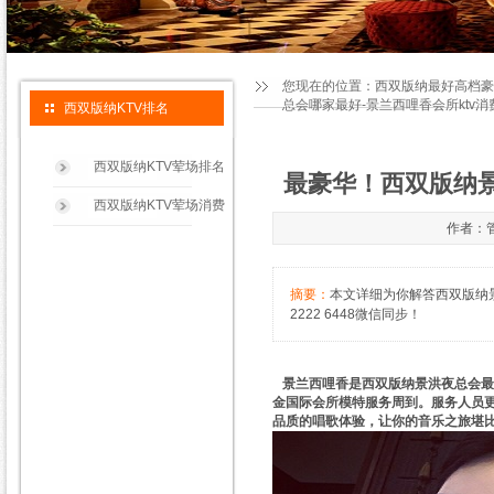
您现在的位置：
西双版纳最好高档豪
总会哪家最好-景兰西哩香会所ktv
西双版纳KTV排名
西双版纳KTV荤场排名
最豪华！西双版纳景
西双版纳KTV荤场消费
作者：管
摘要：
本文详细为你解答西双版纳景
2222 6448微信同步！
景兰西哩香是西双版纳景洪夜总会最
金国际会所模特服务周到。服务人员
品质的唱歌体验，让你的音乐之旅堪